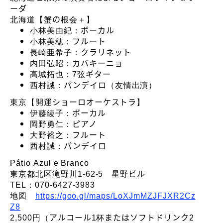
ーダ
北海道【蟹の根会＋】
小林美由紀：ボーカル
小林美穂：フルート
長崎亜希子：クラリネット
内田弘昭：カバキーニョ
高城拓也：7弦ギター
西村誠：パンデイロ（友情出演）
東京【開運ショーロオーケストラ】
伊藤綾子：ボーカル
岡野勇仁：ピアノ
大野裕之：フルート
西村誠：パンデイロ
Pátio Azul e Branco
東京都北区滝野川1-62-5 星野ビル
TEL：070-6427-3983
地図
https://goo.gl/maps/LoXJmMZJFJXR2Cz
Z8
2,500円（アルコール1杯またはソフトドリンク2