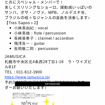
と共にスペシャル・メンバーで！
美しくスリリングなショーロ、躍動感いっぱいの
サンバ、ボサ・ノヴァ、MPB、ノルデスチ等、
ブラジルの様々なジャンルの楽曲を演奏します♪
【Tres Sapos＋2】
小林美由紀：vocal
小林美穂：flute / percussion
長崎亜希子：clarinet / accordion
飛澤良一：guitar
長岡敬二郎：percussion
JAMUSICA
札幌市中央区北4条西28丁目1-16 ラ・ワイズビ
ルB1F
TEL：011-612-1900
https://www.jamusica.jp/
予約3,000円/当日3,500円（別途2ドリンクオー
SPONSOR
ダーお願いいたします）