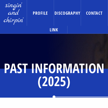
singin'
and
PROFILE
DISCOGRAPHY
CONTACT
chirpin'
LINK
PAST INFORMATION
(2025)