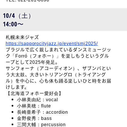
10/4（土）
14:00〜
札幌未来ジャズ
https://sapporocityjazz.jp/event/smj2025/
ブラジルで広く親しまれているダンスミュージッ
ク「Forró（フォホー）」を楽しもうというグル
ープとして2025年発足。
サンフォーナ（アコーディオン）、ザブンバとい
う大太鼓、大きいトリアングロ（トライアング
ル）を中心に、心も体も踊る楽しいひと時をお届
けします。
【北海道フォホー愛好会】
小林美由紀：vocal
小林美穂：flute
長崎亜希子：accordion
金野俊秀：bass
三間大輔：percussion