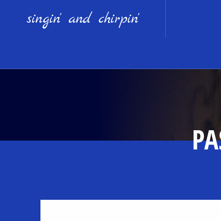
singin' and chirpin'
PA