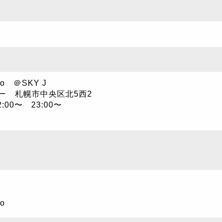
o ＠SKY J
ー 札幌市中央区北5西2
:00〜 23:00〜
o