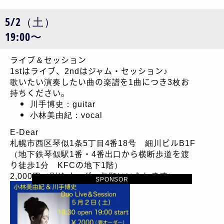
5/2（土）
19:00〜
ライブ＆セッション
1stはライブ、2ndはジャム・セッション♪
歌いたい演奏したい曲の楽譜を1曲につき3枚お
持ちください。
川手博史：guitar
小林美由紀：vocal
E-Dear
札幌市西区琴似1条5丁目4番18号 細川ビルB1F
（地下鉄琴似駅1番・4番出口から横断歩道を渡
り徒歩1分 KFCの地下1階）
2,000円（別途オーダーお願いいたします）
SPONSOR