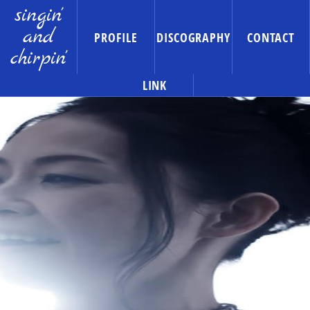
singin'
and
PROFILE
DISCOGRAPHY
CONTACT
chirpin'
LINK