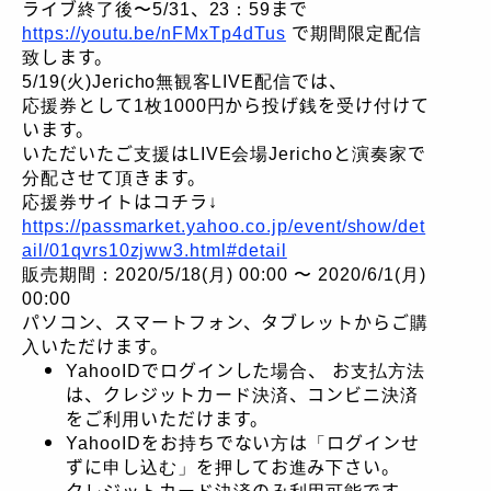
ライブ終了後〜5/31、23：59まで
https://youtu.be/nFMxTp4dTus
で期間限定配信
致します。
5/19(火)Jericho無観客LIVE配信では、
応援券として1枚1000円から投げ銭を受け付けて
います。
いただいたご支援はLIVE会場Jerichoと演奏家で
分配させて頂きます。
応援券サイトはコチラ↓
https://passmarket.yahoo.co.jp/event/show/det
ail/01qvrs10zjww3.html#detail
販売期間：2020/5/18(月) 00:00 〜 2020/6/1(月)
00:00
パソコン、スマートフォン、タブレットからご購
入いただけます。
YahooIDでログインした場合、 お支払方法
は、クレジットカード決済、コンビニ決済
をご利用いただけます。
YahooIDをお持ちでない方は「ログインせ
ずに申し込む」を押してお進み下さい。
クレジットカード決済のみ利用可能です。