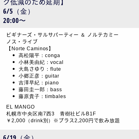
ク低減のため延期】
6/5（金）
20:00〜
ビギナーズ・サルサパーティー ＆ ノルテカミー
ノス・ライブ
【Norte Caminos】
高松陽平：conga
小林美由紀：vocal
大島さゆり：flute
小郷正彦：guitar
吉澤早紀：piano
藤田圭一郎：bass
藤原貴子：timbales
EL MANGO
札幌市中央区南7西3 青樹社ビルB1F
￥2,000（drink別）※プラス2,200円で飲み放題
6/19（金）