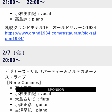
21:00〜 22:00〜
小林美由紀：vocal
高島諭：piano
札幌グランドホテル1F オールドサルーン1934
https://www.grand1934.com/restaurant/old-sal
oon1934/
2/7（金）
20:00〜
ビギナーズ・サルサパーティー＆ノルテカミーノ
ス・ライブ
【Norte Caminos】
高松陽平：conga
SPONSOR
小林美由紀：vocal
大島さゆり：flute
小郷正彦：guitar
吉澤早紀：piano