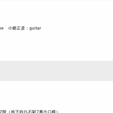
e 小郷正彦：guitar
ビル2階（地下鉄白石駅7番出口横）