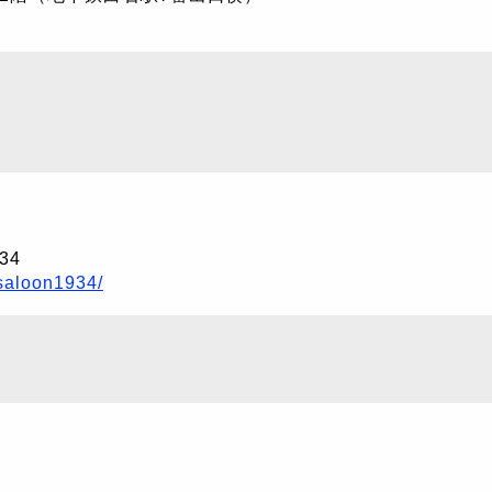
34
-saloon1934/