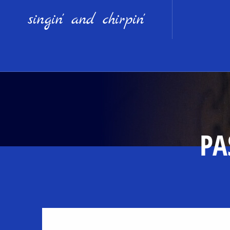
singin' and chirpin'
PA