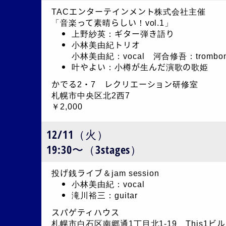
TACエンターテインメント株式会社主催
「音楽って素晴らしい！vol.1」
上野紗英：ギター弾き語り
小林美由紀トリオ
小林美由紀：vocal 河合修吾：trombon
叶やよい：小樽が生んだ演歌の歌姫
かでる2・7 レクリエーション研修室
札幌市中央区北2西7
￥2,000
12/11（火）
19:30〜（3stages）
投げ銭ライブ＆jam session
小林美由紀：vocal
滝川裕三：guitar
スパゲティハウス
札幌市白石区南郷通1丁目北1-19 This1