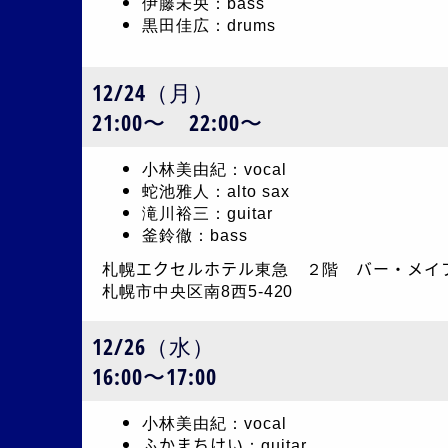
伊藤未央：bass
黒田佳広：drums
12/24（月）
21:00〜 22:00〜
小林美由紀：vocal
蛇池雅人：alto sax
滝川裕三：guitar
釜鈴徹：bass
札幌エクセルホテル東急 ２階 バー・メイ
札幌市中央区南8西5-420
12/26（水）
16:00〜17:00
小林美由紀：vocal
ふかまちけい：guitar