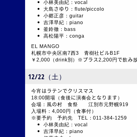
小林美由紀：vocal
大島さゆり：flute/piccolo
小郷正彦：guitar
吉澤早紀：piano
釜鈴徹：bass
高松陽平：conga
EL MANGO
札幌市中央区南7西3 青樹社ビルB1F
￥2,000（drink別）※プラス2,200円で飲み
12/22（土）
今宵はラテンでクリスマス
18:00開場（食後に演奏会となります）
会場：風の村 食祭 江別市元野幌919
入場料：4,000円（食事付）
※要予約 予約先 TEL：011-384-1259
小林美由紀：vocal
吉澤早紀：piano